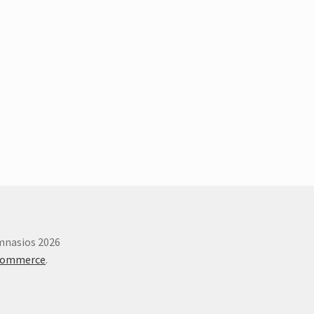
imnasios 2026
Commerce
.