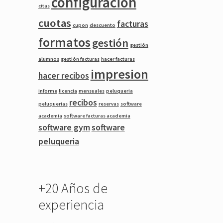
configuracion
citas
cuotas
facturas
cupon
descuento
formatos
gestión
gestión
alumnos
gestión facturas
hacer facturas
impresion
hacer recibos
informe
licencia
mensuales
peluqueria
recibos
peluquerias
reservas
software
academia
software facturas academia
software gym
software
peluqueria
+20 Años de
experiencia