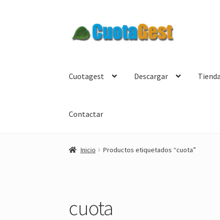
Ir
Ir
a
al
la
contenido
navegación
Cuotagest
Descargar
Tiend
Contactar
Inicio
Productos etiquetados “cuota”
cuota