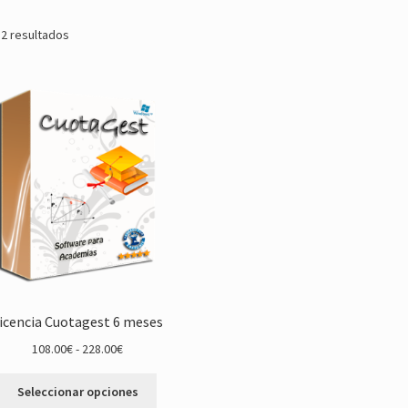
Ordenado
 2 resultados
por
popularidad
icencia Cuotagest 6 meses
Rango
108.00
€
-
228.00
€
de
Este
precios:
Seleccionar opciones
producto