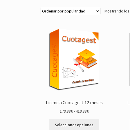
Mostrando los
Licencia Cuotagest 12 meses
L
Rango
179.88
€
-
419.88
€
de
Este
precios:
Seleccionar opciones
producto