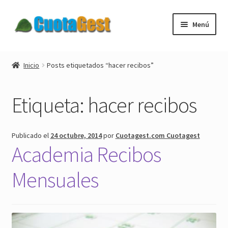
Ir
Ir
Menú
a
al
la
contenido
Expandi
Cuotagest
navegación
el
Inicio
Posts etiquetados “hacer recibos”
menú
Expandi
Descargar
hijo
el
Etiqueta:
hacer recibos
menú
Expandi
Tienda
hijo
el
menú
Blog
Publicado el
24 octubre, 2014
por
Cuotagest.com Cuotagest
hijo
Academia Recibos
Expandi
Mi cuenta
el
Mensuales
menú
Nuestros clientes
hijo
Contactar