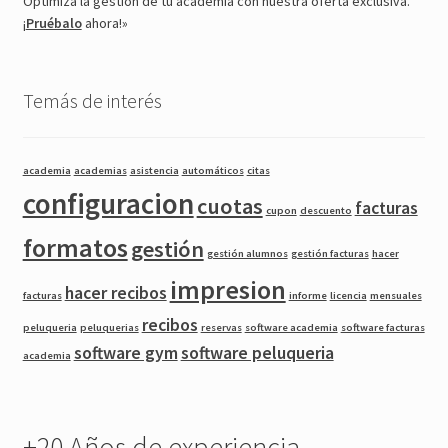
Optimiza la gestión de tu academia con nuestra oferta exclusiva.
¡
Pruébalo
ahora!»
Temás de interés
academia
academias
asistencia
automáticos
citas
configuracion
cuotas
facturas
cupon
descuento
formatos
gestión
gestión alumnos
gestión facturas
hacer
impresion
hacer recibos
facturas
informe
licencia
mensuales
recibos
peluqueria
peluquerias
reservas
software academia
software facturas
software gym
software peluqueria
academia
+20 Años de experiencia