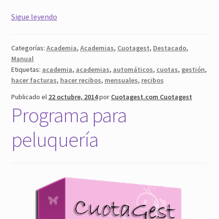
Academia
Sigue leyendo
Recibos
Mensuales
Categorías:
Academia
,
Academias
,
Cuotagest
,
Destacado
,
Manual
Etiquetas:
academia
,
academias
,
automáticos
,
cuotas
,
gestión
,
hacer facturas
,
hacer recibos
,
mensuales
,
recibos
Publicado el
22 octubre, 2014
por
Cuotagest.com Cuotagest
Programa para
peluquería