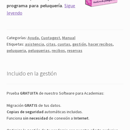
programa para peluquería
.
Sigue
Programa
leyendo
para
peluquería
Categorías:
Ayuda
,
Cuotagest
,
Manual
Etiquetas:
asistencia
,
citas
,
cuotas
,
gestión
,
hacer recibos
,
peluqueria
,
peluquerias
,
recibos
,
reservas
Incluido en la gestión
Prueba
GRATUITA
de nuestro Software para Academias:
Migración
GRATIS
de tus datos.
Copias de seguridad
automáticas incluidas.
Funciona
sin necesidad
de conexión a
Internet
.