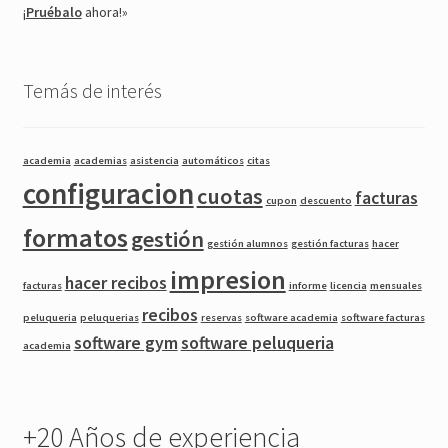
¡
Pruébalo
ahora!»
Temás de interés
academia
academias
asistencia
automáticos
citas
configuracion
cuotas
facturas
cupon
descuento
formatos
gestión
gestión alumnos
gestión facturas
hacer
impresion
hacer recibos
facturas
informe
licencia
mensuales
recibos
peluqueria
peluquerias
reservas
software academia
software facturas
software gym
software peluqueria
academia
+20 Años de experiencia