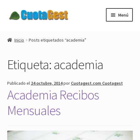
Ir
Ir
Menú
a
al
la
contenido
Expandi
Cuotagest
navegación
el
Inicio
Posts etiquetados “academia”
menú
Expandi
Descargar
hijo
el
Etiqueta:
academia
menú
Expandi
Tienda
hijo
el
menú
Blog
Publicado el
24 octubre, 2014
por
Cuotagest.com Cuotagest
hijo
Academia Recibos
Expandi
Mi cuenta
el
Mensuales
menú
Nuestros clientes
hijo
Contactar