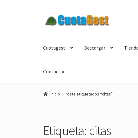
Ir
Ir
a
al
la
contenido
navegación
Cuotagest
Descargar
Tiend
Contactar
Inicio
Posts etiquetados “citas”
Etiqueta:
citas