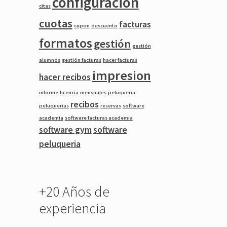
configuracion
citas
cuotas
facturas
cupon
descuento
formatos
gestión
gestión
alumnos
gestión facturas
hacer facturas
impresion
hacer recibos
informe
licencia
mensuales
peluqueria
recibos
peluquerias
reservas
software
academia
software facturas academia
software gym
software
peluqueria
+20 Años de
experiencia