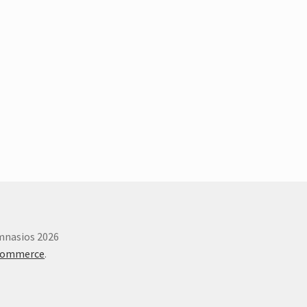
imnasios 2026
Commerce
.