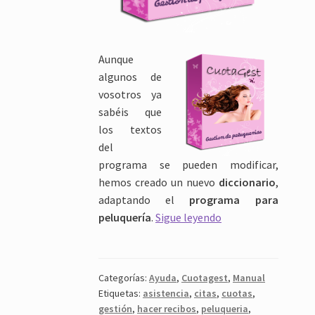
Aunque
algunos de
vosotros ya
sabéis que
los textos
del
programa se pueden modificar,
hemos creado un nuevo
diccionario
,
adaptando el
programa para
Programa
peluquería
.
Sigue leyendo
para
peluquería
Categorías:
Ayuda
,
Cuotagest
,
Manual
Etiquetas:
asistencia
,
citas
,
cuotas
,
gestión
,
hacer recibos
,
peluqueria
,