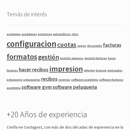
Temás de interés
academia
academias
asistencia
automáticos
citas
configuracion
cuotas
facturas
cupon
descuento
formatos
gestión
gestión alumnos
gestión facturas
hacer
impresion
hacer recibos
facturas
informe
licencia
mensuales
recibos
peluqueria
peluquerias
reservas
software academia
software facturas
software gym
software peluqueria
academia
+20 Años de experiencia
Confía en Cuotagest, con más de dos décadas de experiencia en la