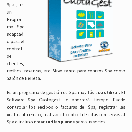
Spa , es
Expandi
Manuales
un
el
Progra
menú
Expandi
Descargar
ma Spa
hijo
el
adaptad
menú
Expandi
Tienda
o para el
hijo
el
control
menú
Blog
de
hijo
clientes,
Expandi
Mi cuenta
recibos, reservas, etc. Sirve tanto para centros Spa como
el
Salón de Belleza.
menú
Nuestros clientes
hijo
Es un programa de gestión de Spa muy
fácil de utilizar
. El
Software Spa Cuotagest le ahorrará tiempo. Puede
Contactar
controlar los recibos
o facturas del Spa,
registrar las
visitas al centro
, realizar el control de citas o reservas al
Spa o incluso
crear tarifas planas
para sus socios.