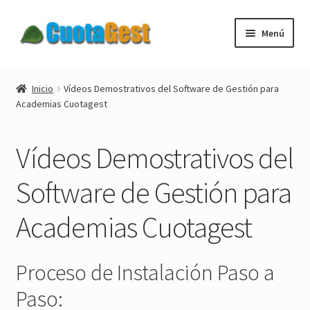
Ir
Ir
Menú
a
al
la
contenido
Expandi
Cuotagest
navegación
el
Inicio
Vídeos Demostrativos del Software de Gestión para
menú
Academias Cuotagest
Imágenes del Software de Gestión
hijo
Vídeos
Vídeos Demostrativos del
Programa Academia
Software de Gestión para
Academias Cuotagest
Software Academia
Software Peluqueria
Proceso de Instalación Paso a
Software Spa
Paso: