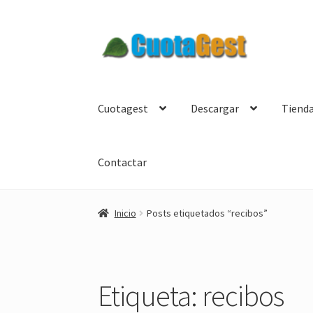
Ir
Ir
a
al
la
contenido
navegación
Cuotagest
Descargar
Tiend
Contactar
Inicio
Posts etiquetados “recibos”
Etiqueta:
recibos