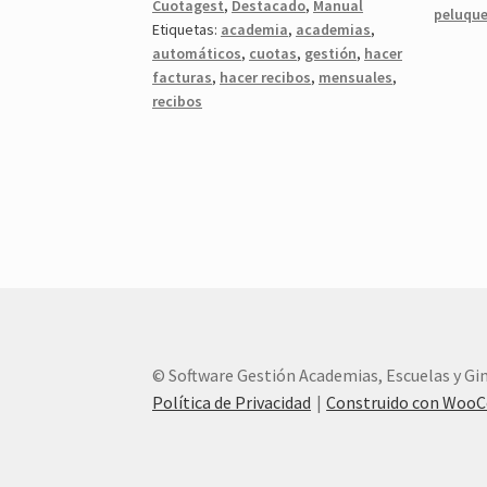
Cuotagest
,
Destacado
,
Manual
peluque
Etiquetas:
academia
,
academias
,
automáticos
,
cuotas
,
gestión
,
hacer
facturas
,
hacer recibos
,
mensuales
,
recibos
© Software Gestión Academias, Escuelas y G
Política de Privacidad
Construido con Woo