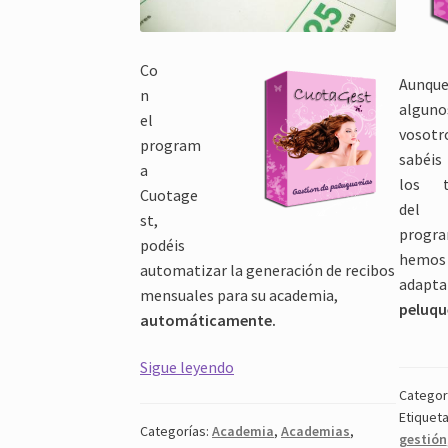
Co
Aunqu
n
algun
el
vosotr
program
sabéi
a
los t
Cuotage
del
st,
progr
podéis
hemos 
automatizar la generación de recibos
adap
mensuales para su academia,
peluqu
automáticamente.
Academia
Sigue leyendo
Recibos
Categor
Mensuales
Etiquet
Categorías:
Academia
,
Academias
,
gestión