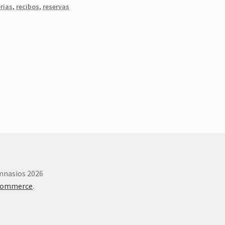
rias
,
recibos
,
reservas
imnasios 2026
Commerce
.