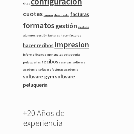
configuracion
citas
cuotas
facturas
cupon
descuento
formatos
gestión
gestión
alumnos
gestión facturas
hacer facturas
impresion
hacer recibos
informe
licencia
mensuales
peluqueria
recibos
peluquerias
reservas
software
academia
software facturas academia
software gym
software
peluqueria
+20 Años de
experiencia