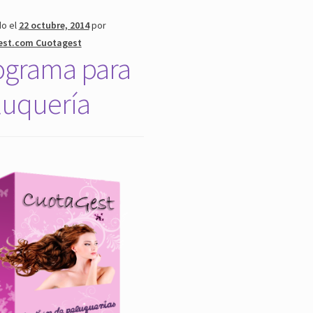
do el
22 octubre, 2014
por
est.com Cuotagest
ograma para
luquería