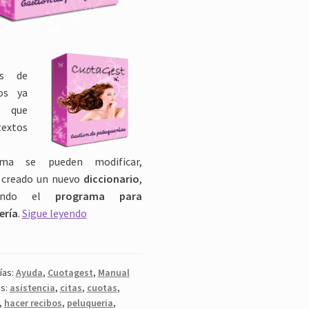
e
os de
os ya
s que
extos
ama se pueden modificar,
creado un nuevo
diccionario
,
tando el
programa para
Programa
ería
.
Sigue leyendo
para
peluquería
ías:
Ayuda
,
Cuotagest
,
Manual
as:
asistencia
,
citas
,
cuotas
,
,
hacer recibos
,
peluqueria
,