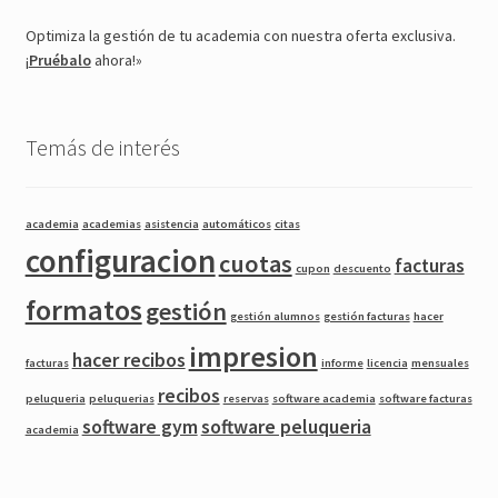
Optimiza la gestión de tu academia con nuestra oferta exclusiva.
¡
Pruébalo
ahora!»
Temás de interés
academia
academias
asistencia
automáticos
citas
configuracion
cuotas
facturas
cupon
descuento
formatos
gestión
gestión alumnos
gestión facturas
hacer
impresion
hacer recibos
facturas
informe
licencia
mensuales
recibos
peluqueria
peluquerias
reservas
software academia
software facturas
software gym
software peluqueria
academia