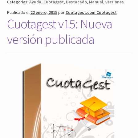
Categorías:
Ayuda
,
Cuotagest
,
Destacado
,
Manual
,
versiones
versión
Publicado el
22 enero, 2015
por
Cuotagest.com Cuotagest
15
Cuotagest v15: Nueva
de
Cuotagest
versión publicada