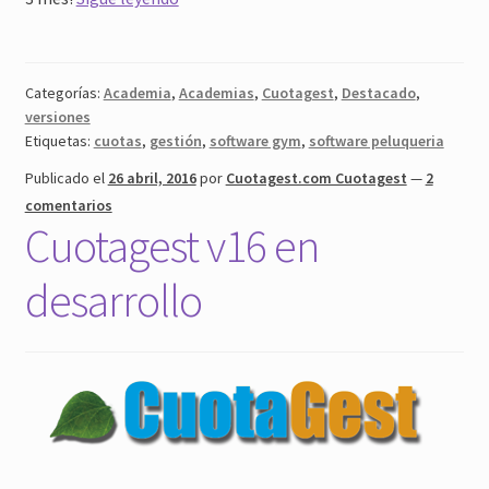
Academia
Gratis
Categorías:
Academia
,
Academias
,
Cuotagest
,
Destacado
,
versiones
Etiquetas:
cuotas
,
gestión
,
software gym
,
software peluqueria
Publicado el
26 abril, 2016
por
Cuotagest.com Cuotagest
—
2
comentarios
Cuotagest v16 en
desarrollo