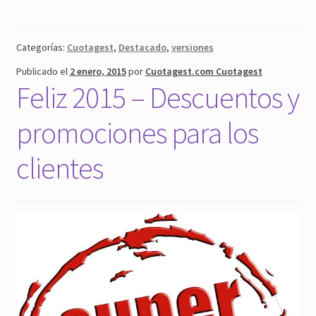
para
clubes.
Cambios
Categorías:
Cuotagest
,
Destacado
,
versiones
para
Publicado el
2 enero, 2015
por
Cuotagest.com Cuotagest
la
Feliz 2015 – Descuentos y
nueva
versión
promociones para los
Cuotagest
v.15
clientes