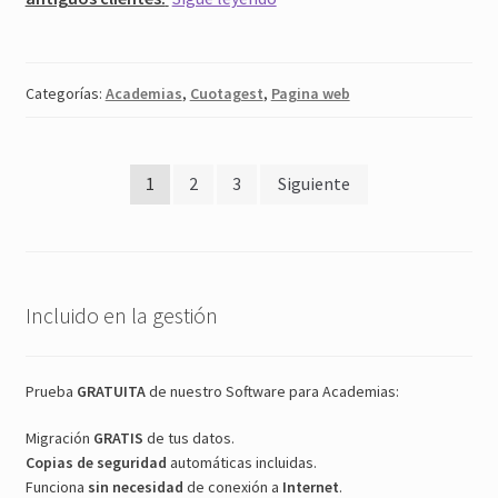
2015
–
Descuentos
Categorías:
Academias
,
Cuotagest
,
Pagina web
y
promociones
para
Paginación
1
2
3
Siguiente
los
de
clientes
entradas
Incluido en la gestión
Prueba
GRATUITA
de nuestro Software para Academias:
Migración
GRATIS
de tus datos.
Copias de seguridad
automáticas incluidas.
Funciona
sin necesidad
de conexión a
Internet
.