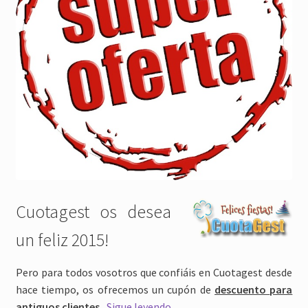
Cuotagest os desea
un feliz 2015!
Pero para todos vosotros que confiáis en Cuotagest desde
hace tiempo, os ofrecemos un cupón de
descuento
para
Feliz
antiguos clientes.
Sigue leyendo