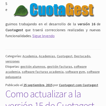
S
e
guimos trabajando en el desarrollo de la
versión 16
de
Cuotagest
que traerá correcciones realizadas y nuevas
Cuotagest
funcionalidades.
Sigue leyendo
v16
en
desarrollo
Categorías:
Academia
,
Academias
,
Cuotagest
,
Destacado
,
versiones
Etiquetas:
gestión alumnos
,
gestión facturas
,
software
academia
,
software facturas academia
,
software gym
,
software
peluqueria
Publicado el
25 septiembre, 2015
por
Cuotagest.com Cuotagest
Como actualizar a la
versión 15 de Cuotagest