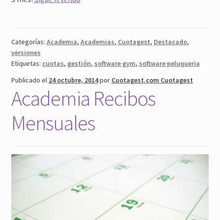
Academia
Gratis
Categorías:
Academia
,
Academias
,
Cuotagest
,
Destacado
,
versiones
Etiquetas:
cuotas
,
gestión
,
software gym
,
software peluqueria
Publicado el
24 octubre, 2014
por
Cuotagest.com Cuotagest
Academia Recibos
Mensuales