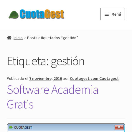
Ir
Ir
Menú
a
al
la
contenido
Expandi
Cuotagest
navegación
el
Inicio
Posts etiquetados “gestión”
menú
Expandi
Descargar
hijo
el
Etiqueta:
gestión
menú
Expandi
Tienda
hijo
el
menú
Blog
Publicado el
7 noviembre, 2016
por
Cuotagest.com Cuotagest
hijo
Software Academia
Expandi
Mi cuenta
el
Gratis
menú
Nuestros clientes
hijo
Contactar