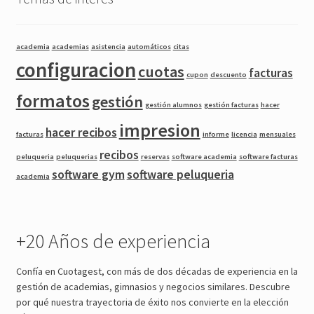
academia
academias
asistencia
automáticos
citas
configuracion
cuotas
facturas
cupon
descuento
formatos
gestión
gestión alumnos
gestión facturas
hacer
impresion
hacer recibos
facturas
informe
licencia
mensuales
recibos
peluqueria
peluquerias
reservas
software academia
software facturas
software gym
software peluqueria
academia
+20 Años de experiencia
Confía en Cuotagest, con más de dos décadas de experiencia en la
gestión de academias, gimnasios y negocios similares. Descubre
por qué nuestra trayectoria de éxito nos convierte en la elección