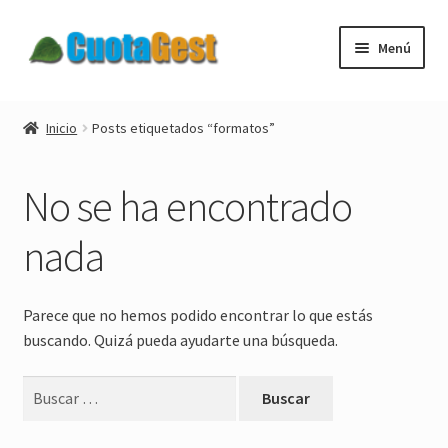
Ir
Ir
Menú
a
al
la
contenido
Expandi
Cuotagest
navegación
el
Inicio
Posts etiquetados “formatos”
menú
Expandi
Descargar
hijo
el
No se ha encontrado
menú
Expandi
Tienda
hijo
el
nada
menú
Blog
hijo
Expandi
Mi cuenta
Parece que no hemos podido encontrar lo que estás
el
buscando. Quizá pueda ayudarte una búsqueda.
menú
Nuestros clientes
hijo
Buscar:
Contactar