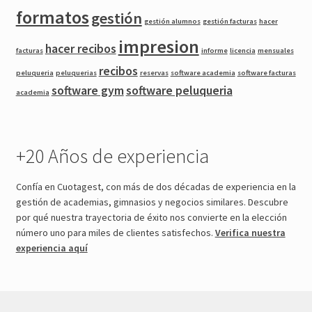
formatos
gestión
gestión alumnos
gestión facturas
hacer
impresion
hacer recibos
facturas
informe
licencia
mensuales
recibos
peluqueria
peluquerias
reservas
software academia
software facturas
software gym
software peluqueria
academia
+20 Años de experiencia
Confía en Cuotagest, con más de dos décadas de experiencia en la
gestión de academias, gimnasios y negocios similares. Descubre
por qué nuestra trayectoria de éxito nos convierte en la elección
número uno para miles de clientes satisfechos.
Verifica nuestra
experiencia aquí