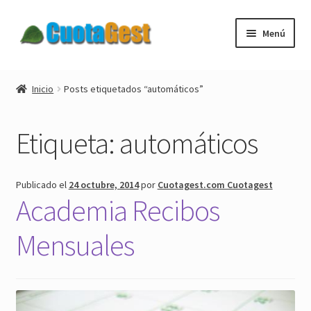
Ir
Ir
Menú
a
al
la
contenido
Expandi
Cuotagest
navegación
el
Inicio
Posts etiquetados “automáticos”
menú
Expandi
Descargar
hijo
el
Etiqueta:
automáticos
menú
Expandi
Tienda
hijo
el
menú
Blog
Publicado el
24 octubre, 2014
por
Cuotagest.com Cuotagest
hijo
Academia Recibos
Expandi
Mi cuenta
el
Mensuales
menú
Nuestros clientes
hijo
Contactar