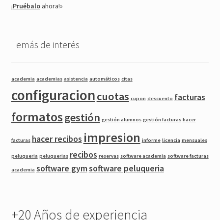
¡
Pruébalo
ahora!»
Temás de interés
academia
academias
asistencia
automáticos
citas
configuracion
cuotas
facturas
cupon
descuento
formatos
gestión
gestión alumnos
gestión facturas
hacer
impresion
hacer recibos
facturas
informe
licencia
mensuales
recibos
peluqueria
peluquerias
reservas
software academia
software facturas
software gym
software peluqueria
academia
+20 Años de experiencia