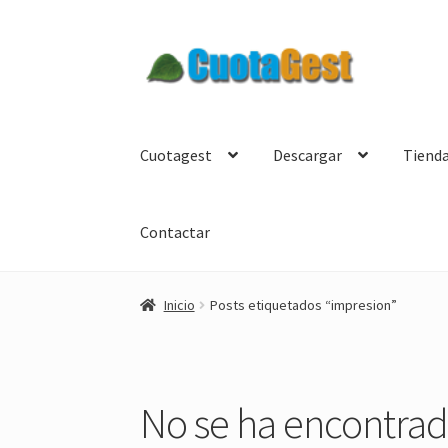
Ir
Ir
a
al
la
contenido
navegación
Cuotagest
Descargar
Tiend
Contactar
Inicio
Posts etiquetados “impresion”
No se ha encontra