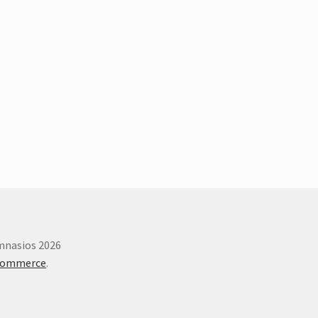
imnasios 2026
Commerce
.