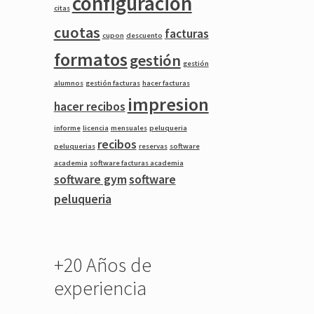
configuracion
citas
cuotas
facturas
cupon
descuento
formatos
gestión
gestión
alumnos
gestión facturas
hacer facturas
impresion
hacer recibos
informe
licencia
mensuales
peluqueria
recibos
peluquerias
reservas
software
academia
software facturas academia
software gym
software
peluqueria
+20 Años de
experiencia