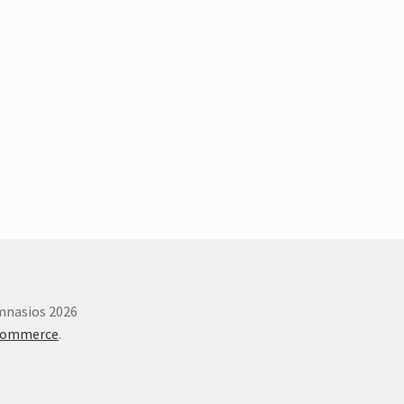
imnasios 2026
Commerce
.