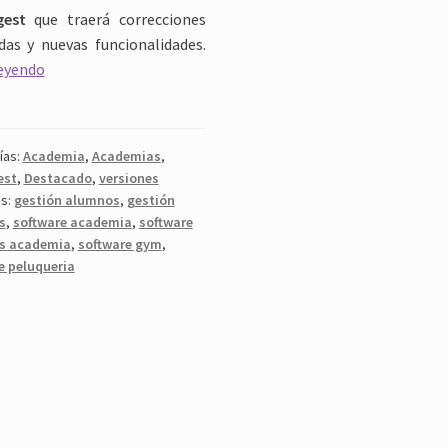
gest
que traerá correcciones
adas y nuevas funcionalidades.
Cuotagest
leyendo
v16
en
desarrollo
ías:
Academia
,
Academias
,
est
,
Destacado
,
versiones
as:
gestión alumnos
,
gestión
s
,
software academia
,
software
as academia
,
software gym
,
e peluqueria