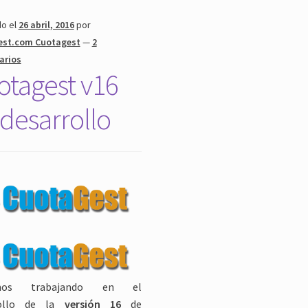
do el
26 abril, 2016
por
est.com Cuotagest
—
2
arios
otagest v16
desarrollo
imos trabajando en el
ollo de la
versión 16
de