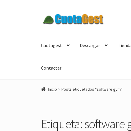
Ir
Ir
a
al
la
contenido
navegación
Cuotagest
Descargar
Tiend
Contactar
Inicio
Posts etiquetados “software gym”
Etiqueta:
software