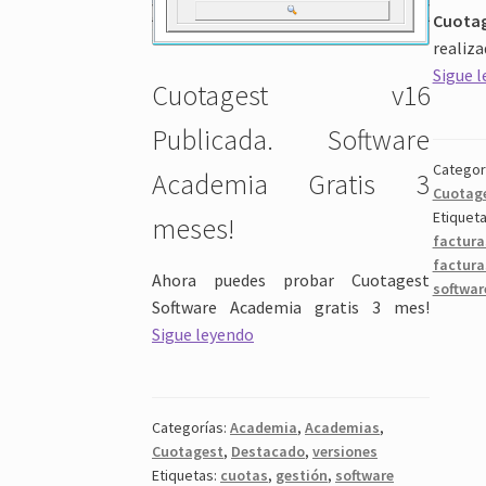
Cuota
realiz
Sigue 
Cuotagest v16
Publicada. Software
Categor
Academia Gratis 3
Cuotag
Etiquet
meses!
factura
factur
Ahora puedes probar Cuotagest
softwar
Software Academia gratis 3 mes!
Software
Sigue leyendo
Academia
Gratis
Categorías:
Academia
,
Academias
,
Cuotagest
,
Destacado
,
versiones
Etiquetas:
cuotas
,
gestión
,
software