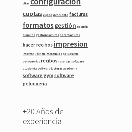
configuracion
citas
cuotas
facturas
cupon
descuento
formatos
gestión
gestión
alumnos
gestión facturas
hacer facturas
impresion
hacer recibos
informe
licencia
mensuales
peluqueria
recibos
peluquerias
reservas
software
academia
software facturas academia
software gym
software
peluqueria
+20 Años de
experiencia