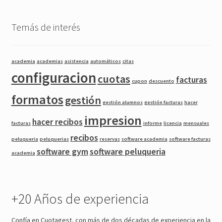
Temás de interés
academia
academias
asistencia
automáticos
citas
configuracion
cuotas
facturas
cupon
descuento
formatos
gestión
gestión alumnos
gestión facturas
hacer
impresion
hacer recibos
facturas
informe
licencia
mensuales
recibos
peluqueria
peluquerias
reservas
software academia
software facturas
software gym
software peluqueria
academia
+20 Años de experiencia
Confía en Cuotagest, con más de dos décadas de experiencia en la