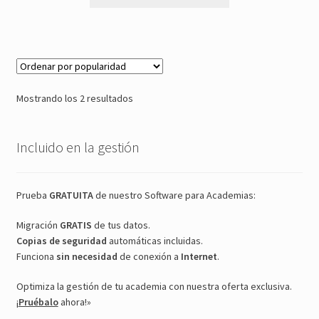
producto
desde
tiene
108.00€
múltiples
hasta
variantes.
228.00€
Las
opciones
Ordenado
Mostrando los 2 resultados
se
por
pueden
popularidad
elegir
Incluido en la gestión
en
la
Prueba
GRATUITA
de nuestro Software para Academias:
página
de
Migración
GRATIS
de tus datos.
producto
Copias de seguridad
automáticas incluidas.
Funciona
sin necesidad
de conexión a
Internet
.
Optimiza la gestión de tu academia con nuestra oferta exclusiva.
¡
Pruébalo
ahora!»