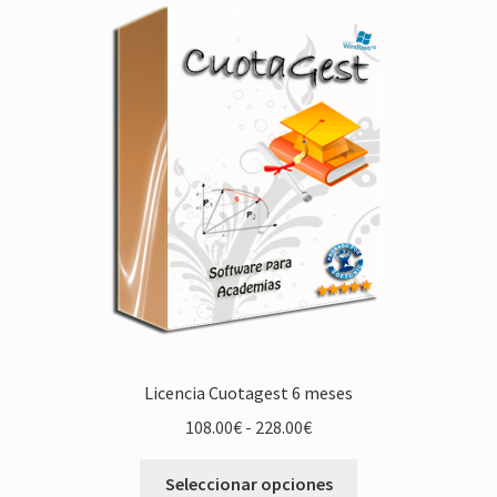
Las
opciones
se
pueden
elegir
en
la
página
de
producto
Licencia Cuotagest 6 meses
Rango
108.00
€
-
228.00
€
de
Este
precios:
Seleccionar opciones