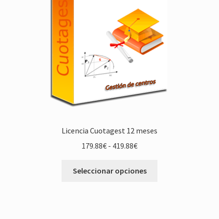
Licencia Cuotagest 12 meses
Rango
179.88
€
-
419.88
€
de
Este
precios:
Seleccionar opciones
producto
desde
tiene
179.88€
múltiples
hasta
variantes.
419.88€